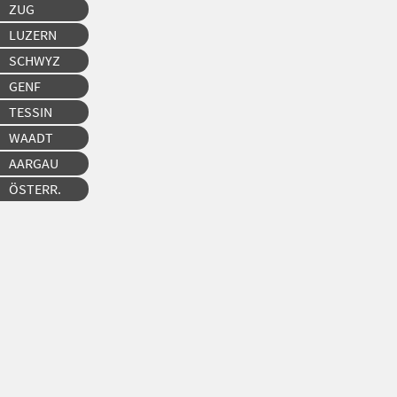
ZUG
LUZERN
SCHWYZ
GENF
TESSIN
WAADT
AARGAU
ÖSTERR.