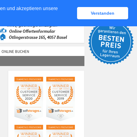
den und akzeptieren unsere
Verstanden
✆
+41 (44) 560 87 - 00
✉
info@guenstigerumzug.ch
✍
Online Offertenformular
🏠
Ötlingerstrasse 165, 4057 Basel
ONLINE BUCHEN