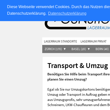
Über uns
Jobs
Impressum
AGB
Für Immob
Diese Webseite verwendet Cookies. Durch das Nutzen dies
Datenschutzerklärung.
Datenschutzerklärung
LAGERRAUM STANDORTE
LAGERRAUM PRIVAT
ZÜRICH (17X)
BASEL (2X)
BERN (4X)
Transport & Umzug 
Benötigen Sie Hilfe beim Transport ihr
planen Sie einen Umzug?
Egal ob Sie nur Umzugskartons benötigen
Umzug oder Transport in Auftrag geben 
aus Umzugsprofis, sehr umzugserfahrene
Schreinern, LKW-Chauffeuren und dem B