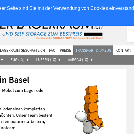
ilieneigentümer
Partner
er Seite sind Sie mit der Verwendung von Cookies einverstan
LAGERRAUM GESCHÄFTLICH
FAQ
PREISE
TRANSPORT & UMZUG
KONTAKT
ZUG (2X)
LUZERN (1X)
AARGAU (1X)
in Basel
er Möbel zum Lager oder
, oder einen kompletten
möchten. Unser Team besteht
n Temporärmitarbeitern,
üroteam.