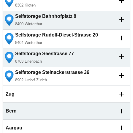
8302
Kloten
Selfstorage
Bahnhofplatz 8
8400
Winterthur
Selfstorage
Rudolf-Diesel-Strasse 20
8404
Winterthur
Selfstorage
Seestrasse 77
8703
Erlenbach
Selfstorage
Steinackerstrasse 36
8902
Urdorf Zürich
Zug
Selfstorage
Bahnhofstrasse 21
Bern
6300
Zug
Selfstorage
Brunnmattstrasse 46a
Selfstorage
Zugerstrasse 15-17
Aargau
3007
Bern