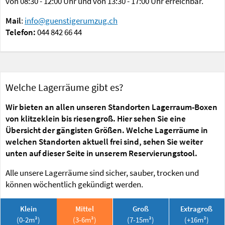
von 08:30 - 12:00 Uhr und von 13:30 - 17:00 Uhr erreichbar.
Mail
:
info@guenstigerumzug.ch
Telefon:
044 842 66 44
Welche Lagerräume gibt es?
Wir bieten an allen unseren Standorten Lagerraum-Boxen
von klitzeklein bis riesengroß. Hier sehen Sie eine
Übersicht der gängisten Größen. Welche Lagerräume in
welchen Standorten aktuell frei sind, sehen Sie weiter
unten auf dieser Seite in unserem Reservierungstool.
Alle unsere Lagerräume sind sicher, sauber, trocken und
können wöchentlich gekündigt werden.
Klein
Mittel
Groß
Extragroß
(0-2m³)
(3-6m³)
(7-15m³)
(+16m³)