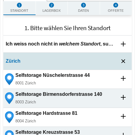
1
2
3
4
STANDORT
LAGERBOX
DATEN
OFFERTE
1. Bitte wählen Sie Ihren Standort
Ich
weiss
noch nicht in
welchem Standort
, suchen Sie für mich aus.
Zürich
Selfstorage
Nüschelerstrasse 44
8001
Zürich
Selfstorage
Birmensdorferstrasse 140
8003
Zürich
Selfstorage
Hardstrasse 81
8004
Zürich
Selfstorage
Kreuzstrasse 53