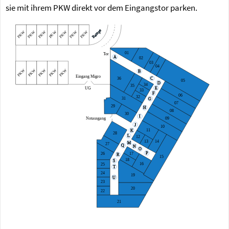
sie mit ihrem PKW direkt vor dem Eingangstor parken.
Rampe
PKW
PKW
PKW
PKW
PKW
PKW
PKW
01
Tor
A
02
03
04
PKW
PKW
PKW
PKW
PKW
B
Eingang Migro
36
C
05
D
34
35
UG
E
33
F
06
32
31
G
07
29
H
08
30
I
09
Notausgang
J
10
11
K
28
L
12
14
13
M
27
Q
N
O
P
26
17
R
15
18
S
16
25
T
24
19
U
23
20
22
21