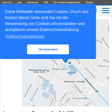
Über uns
Jobs
Impressum
AGB
Für Immobilieneigentümer
Partner
✆
Diese Webseite verwendet Cookies. Durch das
Nutzen dieser Seite sind Sie mit der
Verwendung von Cookies einverstanden und
akzeptieren unsere Datenschutzerklärung.
Datenschutzerklärung
Verstanden