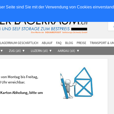
ilieneigentümer
Partner
er Seite sind Sie mit der Verwendung von Cookies einverstan
LAGERRAUM GESCHÄFTLICH
ABLAUF
FAQ
BLOG
PREISE
TRANSPORT & U
ZUG (2X)
LUZERN (1X)
AARGAU (1X)
h
von Montag bis Freitag,
0 Uhr erreichbar.
Karton Abholung, bitte um