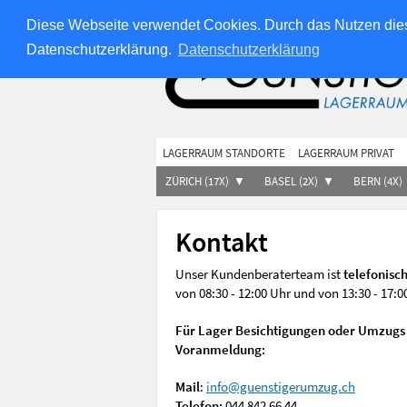
Über uns
Jobs
Impressum
AGB
Für Immob
Diese Webseite verwendet Cookies. Durch das Nutzen dies
Datenschutzerklärung.
Datenschutzerklärung
LAGERRAUM STANDORTE
LAGERRAUM PRIVAT
ZÜRICH (17X)
BASEL (2X)
BERN (4X)
Kontakt
Unser Kundenberaterteam ist
telefonisc
von 08:30 - 12:00 Uhr und von 13:30 - 17:0
Für Lager Besichtigungen oder Umzugs 
Voranmeldung:
Mail
:
info@guenstigerumzug.ch
Telefon:
044 842 66 44