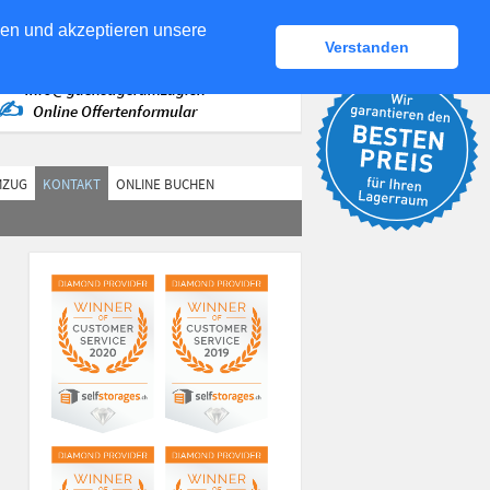
den und akzeptieren unsere
Verstanden
✆
+41 (44) 560 87 - 00
✉
info@guenstigerumzug.ch
✍
Online Offertenformular
MZUG
KONTAKT
ONLINE BUCHEN