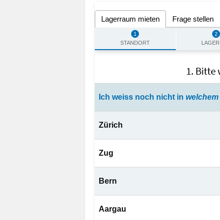
Lagerraum mieten
Frage stellen
1
2
STANDORT
LAGER
1. Bitte
Ich
weiss
noch nicht in
welchem 
Zürich
Selfstorage
Nüschelerstrass
Zug
8001
Zürich
Selfstorage
Bahnhofstrasse
Selfstorage
Birmensdorferst
Bern
6300
Zug
8003
Zürich
Selfstorage
Brunnmattstras
Selfstorage
Zugerstrasse 15
Aargau
Selfstorage
Hardstrasse 81
3007
Bern
6330
Cham