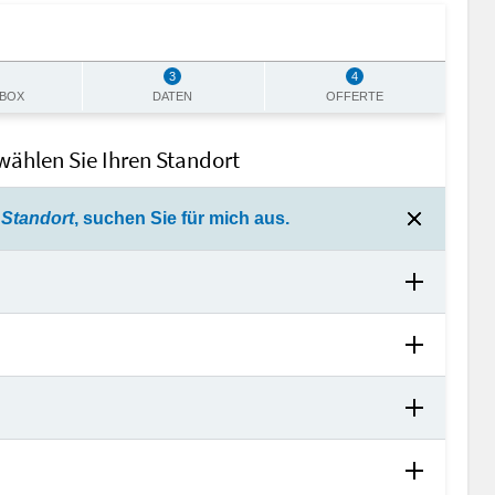
3
4
BOX
DATEN
OFFERTE
 wählen Sie Ihren Standort
Standort
, suchen Sie für mich aus.
e 44
 21
rasse 140
se 46a
-17