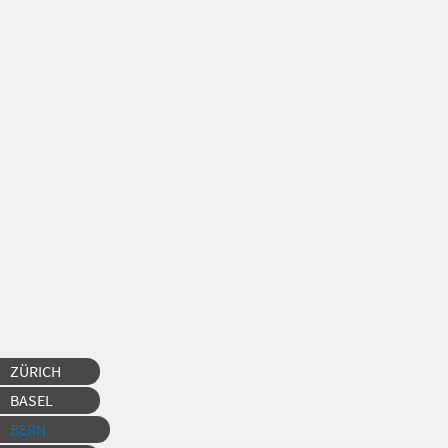
Selfstorage
Seestrasse 77
8703
Erlenbach
Selfstorage
Steinackerstras
8902
Urdorf Zürich
ZÜRICH
BASEL
BERN