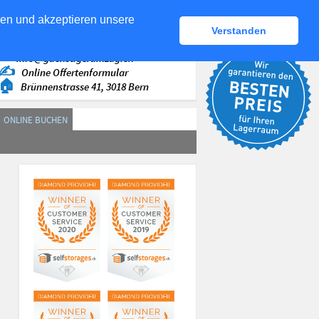
den und akzeptieren unsere
Verstanden
✆
+41 (44) 560 87 - 00
✉
info@guenstigerumzug.ch
✍
Online Offertenformular
🏠
Brünnenstrasse 41, 3018 Bern
ONLINE BUCHEN