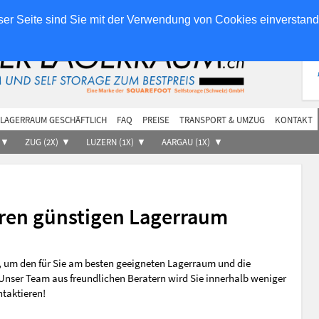
ilieneigentümer
Partner
er Seite sind Sie mit der Verwendung von Cookies einverstan
LAGERRAUM GESCHÄFTLICH
FAQ
PREISE
TRANSPORT & UMZUG
KONTAKT
ZUG (2X)
LUZERN (1X)
AARGAU (1X)
Ihren günstigen Lagerraum
r, um den für Sie am besten geeigneten Lagerraum und die
Unser Team aus freundlichen Beratern wird Sie innerhalb weniger
ntaktieren!