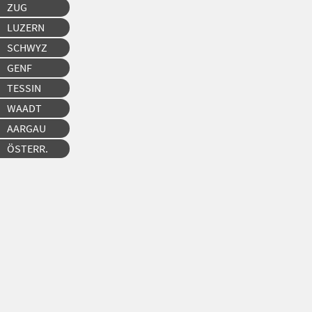
ZUG
LUZERN
SCHWYZ
GENF
TESSIN
WAADT
AARGAU
ÖSTERR.