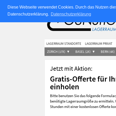
Über uns
Jobs
Impressum
AGB
Für Immob
Diese Webseite verwendet Cookies. Durch das Nutzen dies
Datenschutzerklärung.
Datenschutzerklärung
LAGERRAUM STANDORTE
LAGERRAUM PRIVAT
ZÜRICH (17X)
BASEL (2X)
BERN (4X)
Jetzt mit Aktion:
Gratis-Offerte für 
einholen
Bitte benutzen Sie das folgende Formula
benötigte Lagerraumgröße zu ermitteln. 
Stunden mit einer kostenlosen Offerte ko